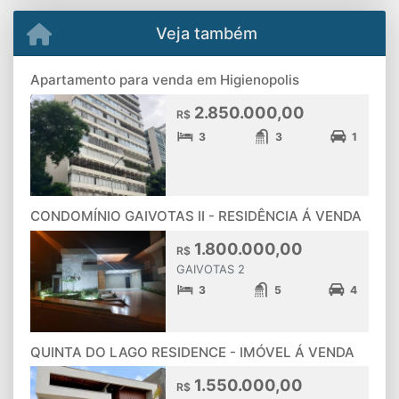
Veja também
Apartamento para venda em Higienopolis
2.850.000,00
R$
3
3
1
CONDOMÍNIO GAIVOTAS II - RESIDÊNCIA Á VENDA
1.800.000,00
R$
GAIVOTAS 2
3
5
4
QUINTA DO LAGO RESIDENCE - IMÓVEL Á VENDA
1.550.000,00
R$