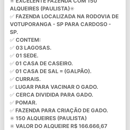
✳️
EXCELENTE FAZENDA COM 150
ALQUEIRES (PAULISTA)
✳️
✅
FAZENDA LOCALIZADA NA RODOVIA DE
VOTUPORANGA - SP PARA CARDOSO -
SP.
✅
CONTEM:
✅
03 LAGOSAS.
✅
01 SEDE.
✅
01 CASA DE CASEIRO.
✅
01 CASA DE SAL = (GALPÃO).
✅
CURRAIS.
✅
LUGAR PARA VACINAR O GADO.
✅
CERCA DIVIDIDA PARA GADO.
✅
POMAR.
✅
FAZENDA PARA CRIAÇÃO DE GADO.
✳️
150 ALQUEIRES (PAULISTA)
✳️
VALOR DO ALQUEIRE R$ 166.666,67