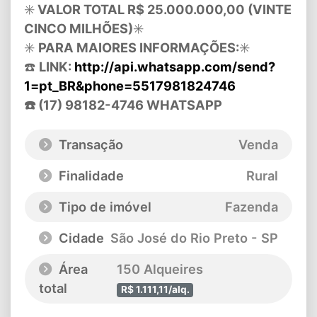
✳️
VALOR TOTAL R$ 25.000.000,00 (VINTE
CINCO MILHÕES)
✳️
✳️
PARA MAIORES INFORMAÇÕES:
✳️
☎️
LINK:
http://api.whatsapp.com/send?
1=pt_BR&phone=5517981824746
☎️ (17) 98182-4746 WHATSAPP
Transação
Venda
Finalidade
Rural
Tipo de imóvel
Fazenda
Cidade
São José do Rio Preto - SP
Área
150 Alqueires
total
R$ 1.111,11/alq.