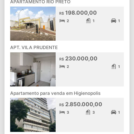
APARTAMENTO RIO PRETO
198.000,00
R$
2
1
1
APT. VILA PRUDENTE
230.000,00
R$
2
1
Apartamento para venda em Higienopolis
2.850.000,00
R$
3
3
1