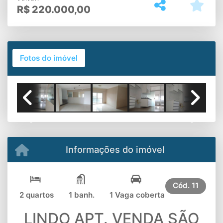
R$
220.000,00
Fotos do imóvel
Previous
Next
Informações do imóvel
Cód.
11
2 quartos
1 banh.
1 Vaga coberta
LINDO APT. VENDA SÃO